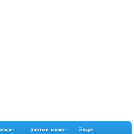
☰
ачели
Зонты и навесы
Ещё
▾
▾
▾