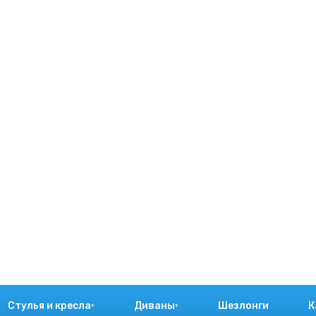
Стулья и кресла
Диваны
Шезлонги
К
▾
▾