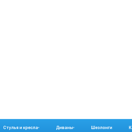
Стулья и кресла
Диваны
Шезлонги
К
▾
▾