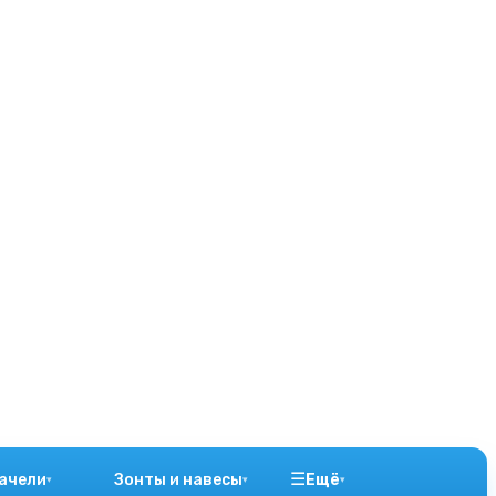
☰
ачели
Зонты и навесы
Ещё
▾
▾
▾