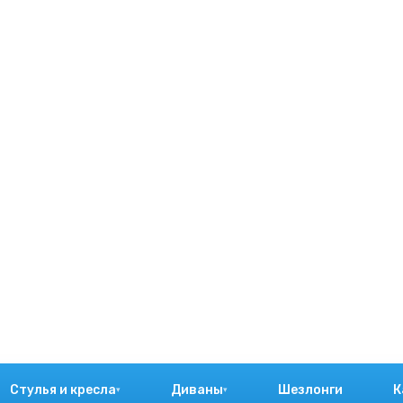
Стулья и кресла
Диваны
Шезлонги
К
▾
▾