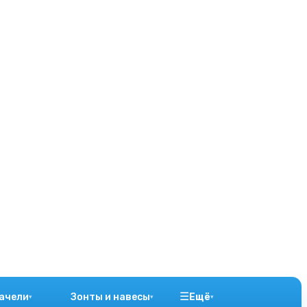
☰
ачели
Зонты и навесы
Ещё
▾
▾
▾