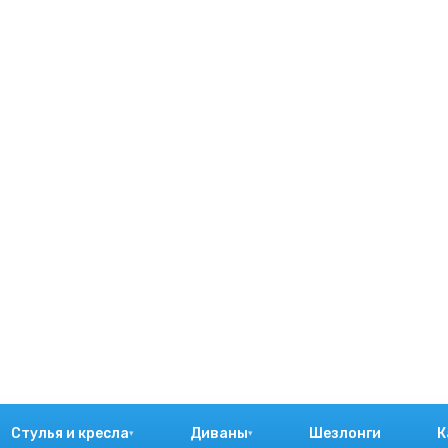
Стулья и кресла
Диваны
Шезлонги
К
▾
▾