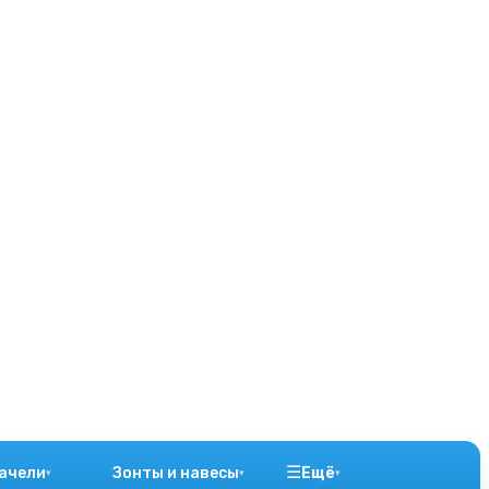
☰
ачели
Зонты и навесы
Ещё
▾
▾
▾