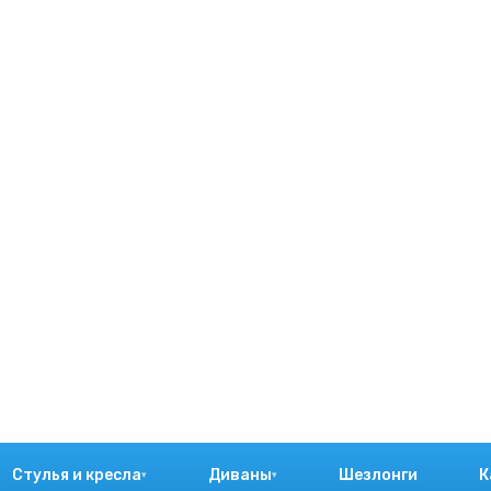
Стулья и кресла
Диваны
Шезлонги
К
▾
▾