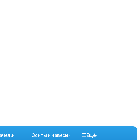
☰
ачели
Зонты и навесы
Ещё
▾
▾
▾