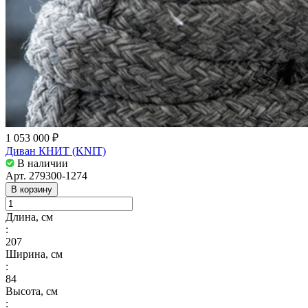
1 053 000 ₽
Диван КНИТ (KNIT)
В наличии
Арт.
279300-1274
В корзину
Длина, см
:
207
Ширина, см
:
84
Высота, см
: