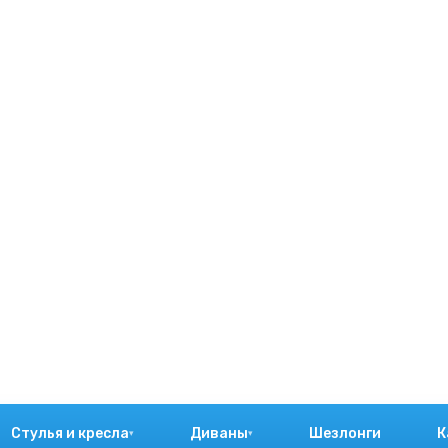
Стулья и кресла
Диваны
Шезлонги
К
▾
▾