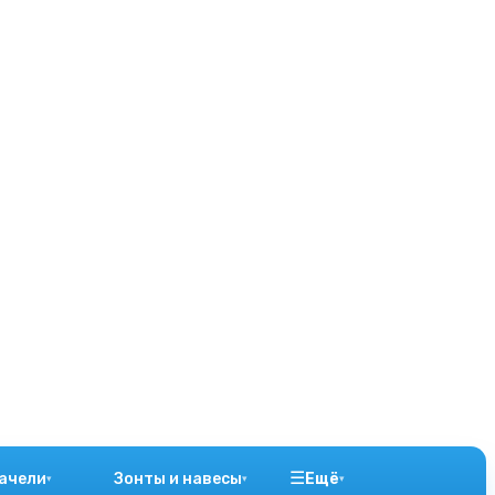
☰
ачели
Зонты и навесы
Ещё
▾
▾
▾