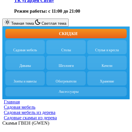
ТК «Гарден Сити»
Режим работы: с 11:00 до 21:00
Темная тема
Светлая тема
СКИДКИ
Садовая мебель
Столы
Стулья и кресла
Диваны
Шезлонги
Качели
Зонты и навесы
Обогреватели
Хранение
Аксессуары
Главная
Cадовая мебель
Садовая мебель из дерева
Садовые скамьи из дерева
Скамья ГВЕН (GWEN)