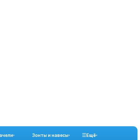
☰
ачели
Зонты и навесы
Ещё
▾
▾
▾