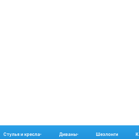
Стулья и кресла
Диваны
Шезлонги
К
▾
▾