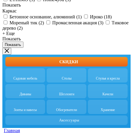
Показать
Каркас
Бетонное основание, алюминий
(
1
)
Ироко
(
18
)
Мореный тик
(
2
)
Промасленная акация
(
3
)
Тиковое
дерево
(
2
)
+ Еще
Показать
Показать
СКИДКИ
Садовая мебель
Столы
Стулья и кресла
Диваны
Шезлонги
Качели
Зонты и навесы
Обогреватели
Хранение
Аксессуары
Главная