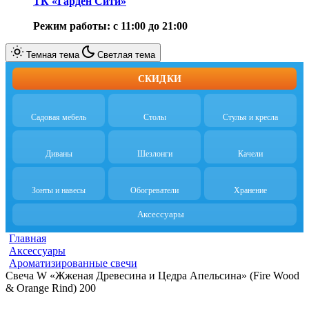
ТК «Гарден Сити»
Режим работы: с 11:00 до 21:00
Темная тема
Светлая тема
СКИДКИ
Садовая мебель
Столы
Стулья и кресла
Диваны
Шезлонги
Качели
Зонты и навесы
Обогреватели
Хранение
Аксессуары
Главная
Аксессуары
Ароматизированные свечи
Свеча W «Жженая Древесина и Цедра Апельсина» (Fire Wood
& Orange Rind) 200