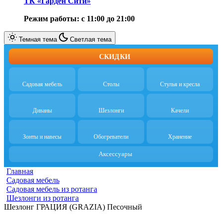
ТК «Гарден Сити»
Режим работы: с 11:00 до 21:00
Темная тема
Светлая тема
СКИДКИ
Садовая мебель
Столы
Стулья и кресла
Диваны
Шезлонги
Качели
Зонты и навесы
Обогреватели
Хранение
Аксессуары
Главная
Cадовая мебель
Садовая мебель из ротанга
Шезлонги из ротанга
Шезлонг ГРАЦИЯ (GRAZIA) Песочный