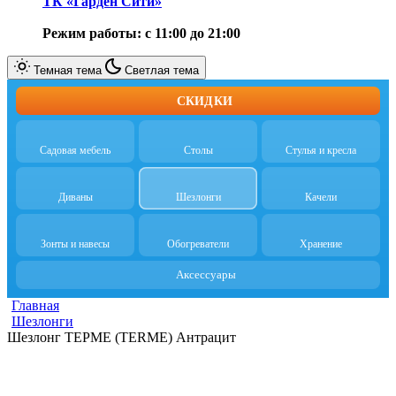
ТК «Гарден Сити»
Режим работы: с 11:00 до 21:00
Темная тема
Светлая тема
СКИДКИ
Садовая мебель
Столы
Стулья и кресла
Диваны
Шезлонги
Качели
Зонты и навесы
Обогреватели
Хранение
Аксессуары
Главная
Шезлонги
Шезлонг ТЕРМЕ (TERME) Антрацит