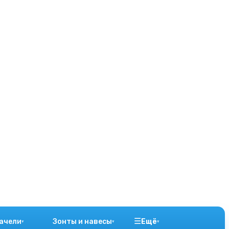
☰
ачели
Зонты и навесы
Ещё
▾
▾
▾