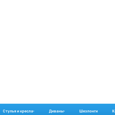
Стулья и кресла
Диваны
Шезлонги
К
▾
▾