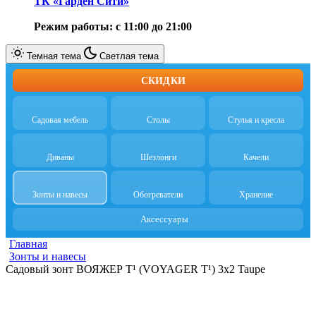
ТК «Гарден Сити»
Режим работы: с 11:00 до 21:00
Темная тема
Светлая тема
СКИДКИ
Садовая мебель
Столы
Стулья и кресла
Диваны
Шезлонги
Качели
Зонты и навесы
Обогреватели
Хранение
Аксессуары
Главная
Зонты и навесы
Садовый зонт ВОЯЖЕР T¹ (VOYAGER T¹) 3x2 Taupe