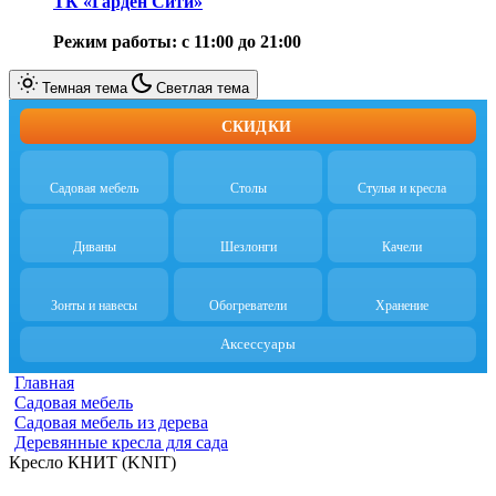
ТК «Гарден Сити»
Режим работы: с 11:00 до 21:00
Темная тема
Светлая тема
СКИДКИ
Садовая мебель
Столы
Стулья и кресла
Диваны
Шезлонги
Качели
Зонты и навесы
Обогреватели
Хранение
Аксессуары
Главная
Cадовая мебель
Садовая мебель из дерева
Деревянные кресла для сада
Кресло КНИТ (KNIT)