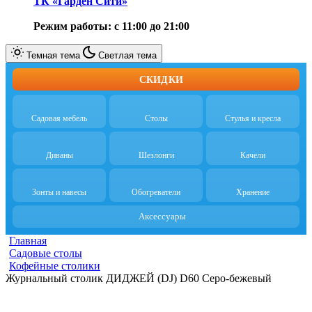
ТК «Гарден Сити»
Режим работы: с 11:00 до 21:00
Темная тема
Светлая тема
СКИДКИ
Садовая мебель
Столы
Стулья и кресла
Диваны
Шезлонги
Качели
Зонты и навесы
Обогреватели
Хранение
Аксессуары
Главная
Садовые столы
Кофейные столики
Журнальный столик ДИДЖЕЙ (DJ) D60 Серо-бежевый