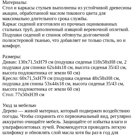
Материалы:
Стол и каркасы стульев выполнены из устойчивой древесины
акации, обработанной маслом тикового цвета для
максимально длительного срока службы.
Каркас сидений изготовлен из прочных оцинкованных
стальных труб, дополненный изящной веревочной оплеткой.
Подушки сидений и спинок обтянуты долговечной
полиэстеровой тканью, что добавляет не только стиль, но и
комфорт.
Размеры:
Диван: 130x71,5xH79 см (подушка сиденья 118x58xH8 см, 2
подушки для спинки 62x44x18 см, высота сиденья 35/43 см,
высота подлокотника от земли 60 см)
Кресло: 60x71,5xH79 см (подушка сиденья 48х58xH8 см,
подушка для спины 53x44x18 см, высота сиденья 35/43 см,
высота подлокотника от земли 60 см)
Стол: 77x50xH39 см
Уход за мебелью
Дерево — живой материал, который подвержен воздействию
погоды. Чтобы сохранить его первоначальный вид, регулярно
аккуратно очищайте мебель. Защищайте от избытка влаги и
ультрафиолетовых лучей. Рекомендуется проводить легкую
шлифовку и обновлять слой масла хотя бы раз в год для