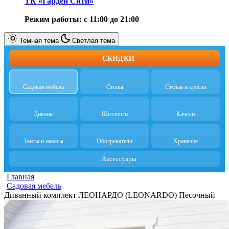
ТК «Гарден Сити»
Режим работы: с 11:00 до 21:00
Темная тема
Светлая тема
СКИДКИ
Садовая мебель
Столы
Стулья и кресла
Диваны
Шезлонги
Качели
Зонты и навесы
Обогреватели
Хранение
Аксессуары
Главная
Cадовая мебель
Диванный комплект ЛЕОНАРДО (LEONARDO) Песочный